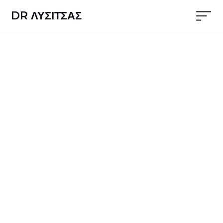
DR ΛΥΣΙΤΣΑΣ
ΠΑΘΗΣΕΙΣ
Καλύπτουμε όλο το
φάσμα των
αρρυθμιολογικών
παθήσεων.