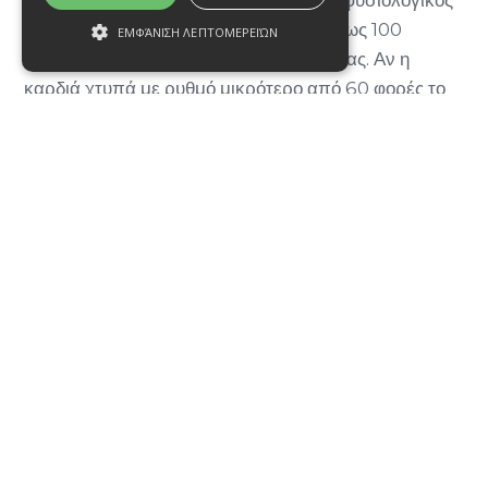
καρδιακός ρυθμός κυμαίνεται από 60 έως 100
ΕΜΦΆΝΙΣΗ ΛΕΠΤΟΜΕΡΕΙΏΝ
παλμούς το λεπτό, σε κατάσταση ηρεμίας. Αν η
καρδιά χτυπά με ρυθμό μικρότερο από 60 φορές το
λεπτό, ο γιατρός μπορεί να διαγνώσει
βραδυκαρδία. Υγιείς νέοι ενήλικες και αθλητές έχουν
συχνά καρδιακούς παλμούς λιγότερους από 60
παλμούς το λεπτό.
Συμπτώματα της πάθησης μπορεί να είναι ζάλη,
λιποθυμία, δύσπνοια και δυσκολία άσκησης,
κόπωση, στηθάγχη, φτερούγισμα της καρδιάς,
σύγχυση ή προβλήματα συγκέντρωσης και απώλεια
των αισθήσεων. Μερικοί άνθρωποι δεν εμφανίζουν
καθόλου συμπτώματα. Η θεραπεία της βραδυκαρδίας
εξαρτάται από την αιτία που την προκαλεί. Αν η
βραδυκαρδία δεν προκαλεί συμπτώματα, ο ασθενής
συνήθως δεν υποβάλλεται σε θεραπεία. Εάν υπάρχει