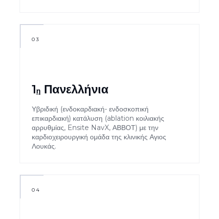
03
1
Πανελλήνια
η
Υβριδική (ενδοκαρδιακή- ενδοσκοπική
επικαρδιακή) κατάλυση (ablation κοιλιακής
αρρυθμίας, Ensite NavX, ΑΒΒΟΤ) με την
καρδιοχειρουργική ομάδα της κλινικής Αγιος
Λουκάς.
04