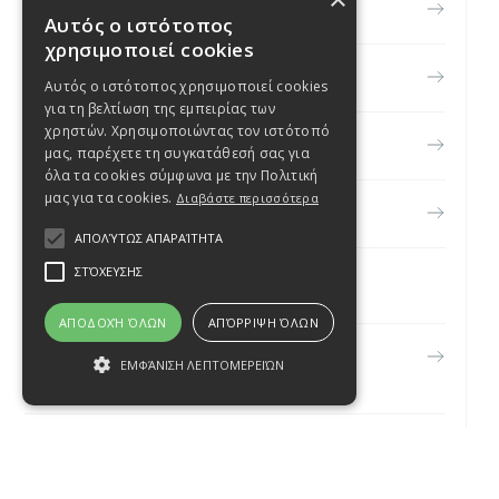
ΒΙΟΓΡΑΦΙΚΟ
Αυτός ο ιστότοπος
χρησιμοποιεί cookies
ΠΑΘΗΣΕΙΣ
Αυτός ο ιστότοπος χρησιμοποιεί cookies
για τη βελτίωση της εμπειρίας των
χρηστών. Χρησιμοποιώντας τον ιστότοπό
ΥΠΗΡΕΣΙΕΣ
μας, παρέχετε τη συγκατάθεσή σας για
όλα τα cookies σύμφωνα με την Πολιτική
μας για τα cookies.
Διαβάστε περισσότερα
ΑΡΘΡΑ
ΑΠΟΛΎΤΩΣ ΑΠΑΡΑΊΤΗΤΑ
ΣΤΌΧΕΥΣΗΣ
ΕΠΙΚΟΙΝΩΝΙΑ
ΑΠΟΔΟΧΉ ΌΛΩΝ
ΑΠΌΡΡΙΨΗ ΌΛΩΝ
ΒΕΝΙΖΕΛΟΥ 5
ΕΜΦΆΝΙΣΗ ΛΕΠΤΟΜΕΡΕΙΏΝ
55236, ΘΕΣΣΑΛΟΝΙΚΗ
(+30) 2310 34 54 64