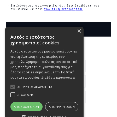
Επιλέγοντας αναγνωρίζω ότι έχω διαβάσει και
συμφωνώ με την
πολιτική απορρήτου
×
Αυτός ο ιστότοπος
χρησιμοποιεί cookies
Αυτός ο ιστότοπος χρησιμοποιεί cookies
Links
για τη βελτίωση της εμπειρίας των
χρηστών. Χρησιμοποιώντας τον ιστότοπό
ΚΑΛΕΣΤΕ ΜΑΣ
μας, παρέχετε τη συγκατάθεσή σας για
όλα τα cookies σύμφωνα με την Πολιτική
μας για τα cookies.
Διαβάστε περισσότερα
INFO@LYSITSAS.COM
ΑΠΟΛΎΤΩΣ ΑΠΑΡΑΊΤΗΤΑ
ΣΤΌΧΕΥΣΗΣ
(+30)2310-345 464
ΑΠΟΔΟΧΉ ΌΛΩΝ
ΑΠΌΡΡΙΨΗ ΌΛΩΝ
ΕΜΦΆΝΙΣΗ ΛΕΠΤΟΜΕΡΕΙΏΝ