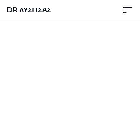
DR ΛΥΣΙΤΣΑΣ
ΕΠΙΚΟΙΝΩΝΙΑ
Προγραμματίστε το
ραντεβού σας